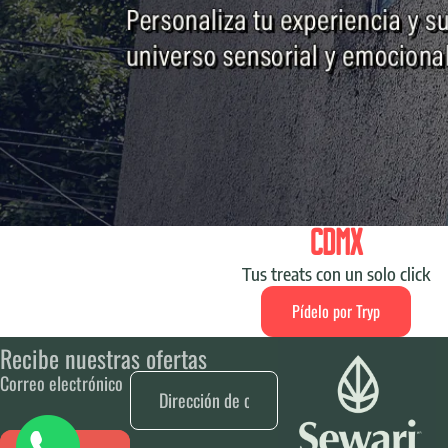
CDMX
Tus treats con un solo click
Pídelo por Tryp
Recibe nuestras ofertas
Correo electrónico